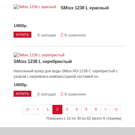
SMixx 1238 L красный
..
14800р.
КУПИТЬ
В закладки
В сравнение
SMixx 1238 L серебристый
Напольный кулер для воды SMixx HD-1238 C серебристый с
узором с нагревом и компрессорной системой ох..
14800р.
КУПИТЬ
В закладки
В сравнение
|<
<
1
2
3
4
5
6
>
>|
Показано с 16 по 30 из 82 (всего 6 страниц)